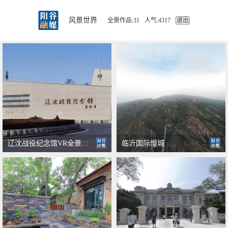
风景世界
全景作品:31
人气:4317
退出
辽沈战役纪念馆VR全景展示
临沂国际慢城