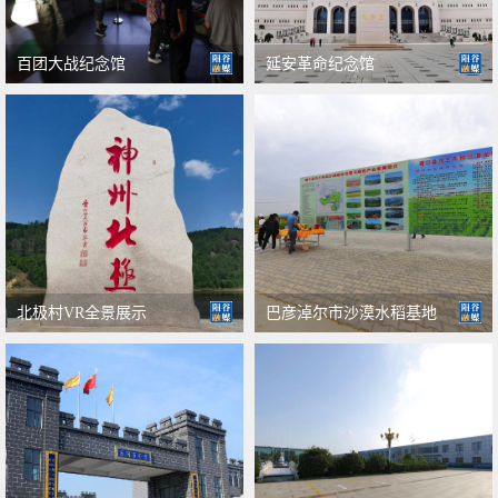
百团大战纪念馆
延安革命纪念馆
北极村VR全景展示
巴彦淖尔市沙漠水稻基地