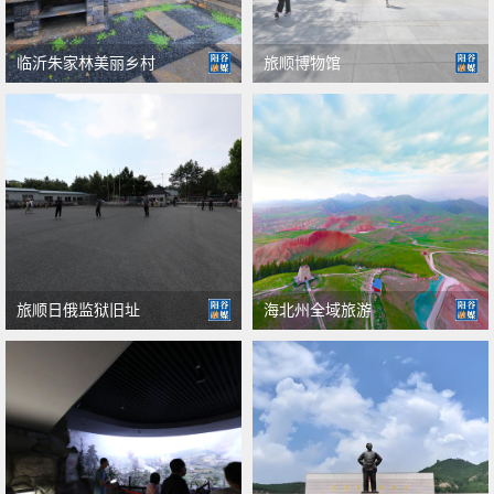
临沂朱家林美丽乡村
旅顺博物馆
旅顺日俄监狱旧址
海北州全域旅游